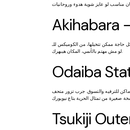
كن تتخيلها، من الكوميكس للـ Collectibles. حتى
لو مش مهتم بالأنمي، المكان هيبهرك.
ر متحف teamLab Borderless للفن التفاعلي، شوف تمثال الجاندام الضخم،
 صغيرة من تمثال الحرية بتاع نيويورك
Tsukiji Out