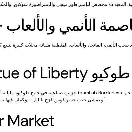
Akihab – عاصمة الأنمي والألعاب
بيحب الأنمي، المانجا، والألعاب. المنطقة مليانة محلات كبيرة بتبيع كل حاجة مم
 جزيرة في طوكيو
جزيرة صناعية في خليج طوكيو، مليانة أماكن للترفيه والتسوق. جرب تزو
أو تمشى جنب جسر قوس قزح بالليل – وكمان فيها نسخة
er Market