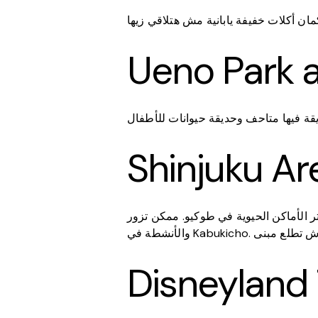
ن أكلات خفيفة يابانية مش هتلاقي زيها
ديقة فيها متاحف وحديقة حيوانات للأطفال
ممكن تزور Shinjuku Gyoen National Garden لو عايز شوية هدوء، أو تستمتع بأضواء الليل