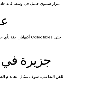
مزار شنتوي جميل في وسط غابة هادية. المعبد ده مخصص للإمبراطور ميجي والإمبراطورة شوكين، والمكان مناسب لو عايز شوية هدوء وروحانيات.
ara
أكيهابارا جنة لأي حد 
Odaiba Statue of Liberty