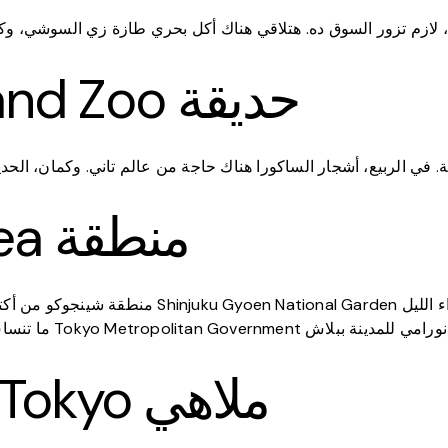
 لازم تزور السوق ده. هتلاقي هناك أكل بحري طازة زي السوشي، وكما
Ueno Park and Zoo حديقة
ة. في الربيع، أشجار الساكورا هناك حاجة من عالم تاني. وكمان، الح
Shinjuku Area منطقة
منطقة شينجوكو من أكتر الأماكن الحيوية في طوكيو. 
Disneyland Tokyo ملاهي