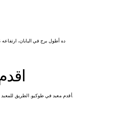
 Temple
أقدم معبد في طوكيو. الطريق للمعبد مليان أكشاك بتبيع هدايا وأكلات يابانية. ما تنساش تشوف الفانوس الأحمر الكبير عند مدخل المعبد وتاخد صورة.