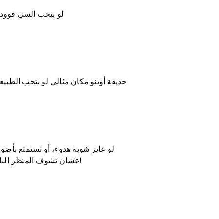
لو بتحب السي فوود،
حديقة أوينو مكان مثالي لو بتحب الطبيع
والأنشطة في Kabukicho. ما تنساش تطلع مبنى Tokyo Metropolitan Government عشان تشوف المنظر البانورامي للمدينة ببلاش!