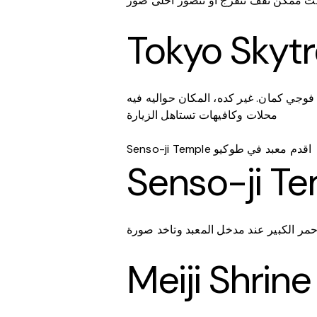
نت ممكن تقف تتفرج أو تتصور أحلى صور
كن تشوف جبل فوجي كمان. غير كده، المكان حواليه فيه
محلات وكافيهات تستاهل الزيارة
Senso-ji Temple اقدم معبد في طوكيو