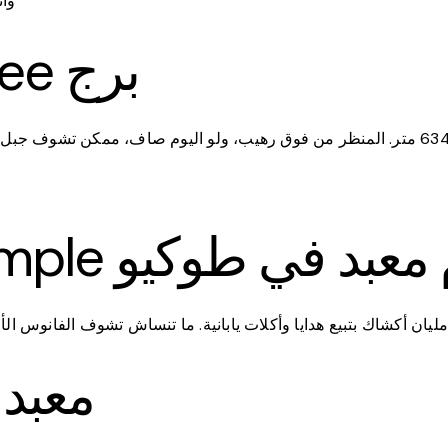
وأ
Tokyo Skytree برج
ده أطول برج في اليابان، ارتفاعه 634 متر. المنظر من فوق رهيب، ولو اليوم صاف، مم
Senso-ji اقدم معبد في طوكيو
Meiji Shrine معبد