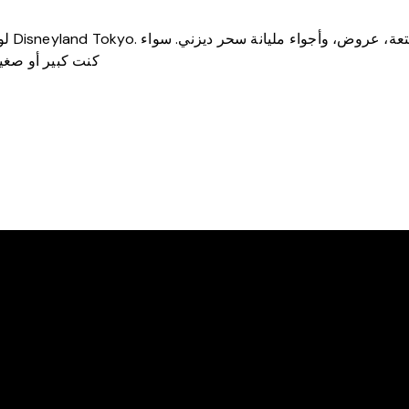
لو بت
كنت كبير أو صغي