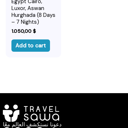
Egypt Cairo,
Luxor, Aswan
Hurghada (8 Days
– 7 Nights)
1.050,00
$
Add to cart
دعونا نستكشف العالم معًا