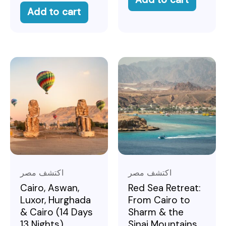
Add to cart
اكتشف مصر
اكتشف مصر
Cairo, Aswan,
Red Sea Retreat:
Luxor, Hurghada
From Cairo to
& Cairo (14 Days
Sharm & the
13 Nights)
Sinai Mountains