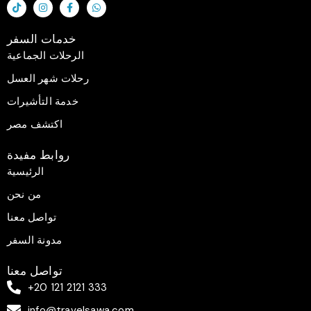
T
I
F
W
i
n
a
h
k
s
c
a
t
t
e
t
خدمات السفر
o
a
b
s
k
g
o
a
الرحلات الجماعية
r
o
p
a
k
p
رحلات شهر العسل
m
-
f
خدمة التأشيرات
اكتشف مصر
روابط مفيدة
الرئيسية
من نحن
تواصل معنا
مدونة السفر
تواصل معنا
+20 121 2121 333
info@travelsawa.com