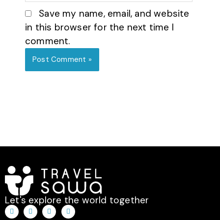
Save my name, email, and website
in this browser for the next time I
comment.
Let's explore the world together
T
I
F
W
i
n
a
h