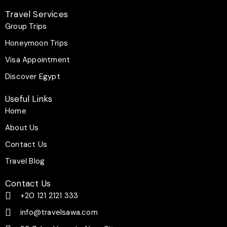
k
s
c
a
t
t
e
t
Travel Services
o
a
b
s
k
g
o
a
Group Trips
r
o
p
a
k
p
Honeymoon Trips
m
-
f
Visa Appointment
Discover Egypt
Useful Links
Home
About Us
Contact Us
Travel Blog
Contact Us
+20 121 2121 333
info@travelsawa.com