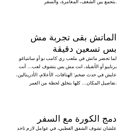
بتجمع بين الشغف، المغامرة، والسفر.
الماتش بقى تجربة مش
بس تسعين دقيقة
لما تحضر ماتش في ملعب زي كامب نو أو سانتياغو
برنابيو أو الأنفيلد، انت مش بس بتشوف لعب… أنت
عايش في حدث ضخم: الهتافات، الأعلام، الأدرينالين،
تفاصيل المكان… كلها بتخلق لحظة من العمر.
دمج الكورة مع السفر
علشان تشوف الشفق القطبي، في عوامل لازم تاخد